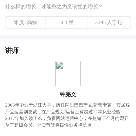
钟宪文
2006年毕业于浙江大学，历任阿里巴巴产品/运营专家，安居客
产品运营副总裁，在产品规划/运营上有超过12年从业经验；
2017年加入饿了么，负责网站运营中心，在短短三个月内即开
创了超级会员、外卖节等突破性业务增长点。
课程介绍
增长是企业发展的永恒话题，如何更快、更好
地做增长，也是大家普遍关心的问题。
那么，什么样的增长，才能称之为突破式增
长？
今天，我们邀请到饿了么副总裁、网站运营中
心负责人@钟宪文，为大家分享关于这个话题
的一些思考。