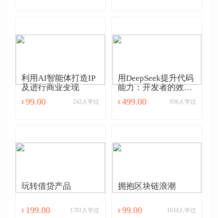
利用AI智能体打造IP
用DeepSeek提升代码
及进行商业变现
能力：开发者的效能
倍增实战课
99.00
499.00
242人学过
936人学过
¥
¥
玩转借贷产品
拥抱区块链浪潮
199.00
99.00
1781人学过
1634人学过
¥
¥