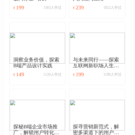
199
239
1363人学过
1822人学过
¥
¥
洞察业务价值，探索
与未来同行——探索
B端产品设计实践
互联网新职场人生攻
略
149
199
1126人学过
1189人学过
¥
¥
探秘B端企业市场推
探寻营销新范式，解
广，解锁用户转化新
密多渠道下的用户触