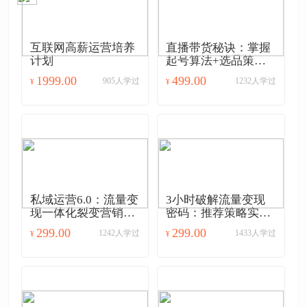
互联网高薪运营培养
直播带货秘诀：掌握
计划
起号算法+选品策
略，打造爆款直播间
1999.00
499.00
905人学过
1232人学过
¥
¥
私域运营6.0：流量变
3小时破解流量变现
现一体化裂变营销系
密码：推荐策略实战
统详解
课
299.00
299.00
1242人学过
1433人学过
¥
¥