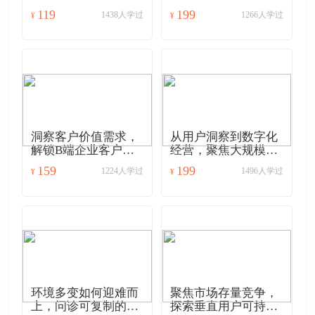
商机
达与增长
119
199
1438人学过
1266人学过
¥
¥
洞察客户价值需求，
从用户洞察到数字化
解锁B端企业客户管
经营，聚焦大规模产
理解决方案
品运营
159
199
1224人学过
1496人学过
¥
¥
环境多变如何迎难而
聚焦市场存量竞争，
上，问诊可复制的职
探索垂直用户可持续