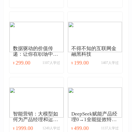
数据驱动的价值传
不得不知的互联网金
递：让你在职场中被
融黑科技
认可、被加薪
299.00
199.00
1107人学过
1407人学过
¥
¥
智能营销：大模型如
DeepSeek赋能产品经
何为产品经理和运营
理0→1全能提效特训
赋能
营
1999.00
499.00
1249人学过
1137人学过
¥
¥