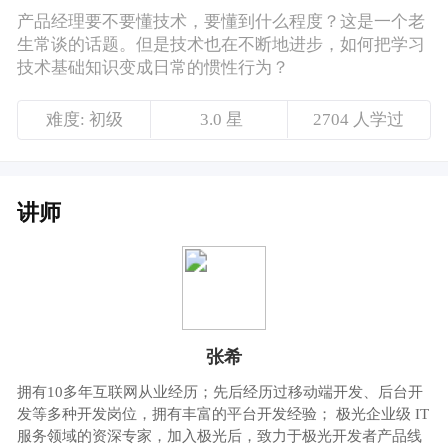
讲师
张希
拥有10多年互联网从业经历；先后经历过移动端开发、后台开
发等多种开发岗位，拥有丰富的平台开发经验； 极光企业级 IT
服务领域的资深专家，加入极光后，致力于极光开发者产品线
中的 JPush 及 JAnalytics 的开发、技术支持及产品研发等工作
课程介绍
产品经理要不要懂技术，要懂到什么程度？这
是一个老生常谈的话题。
技术在不断地进步，要学习的内容越来越多。
我们的学习边界应该如何划定？如何把学习技
术基础知识变成日常的惯性行为？
这一次，极光开发者服务产品总监张希老师，
为你讲解产品经理如何进行技术基础的内功修