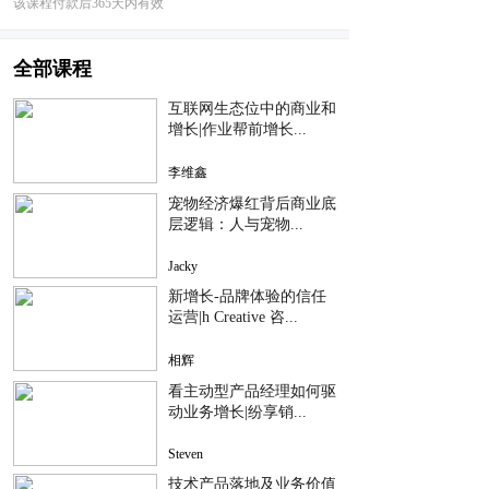
该课程付款后365天内有效
全部课程
互联网生态位中的商业和
增长|作业帮前增长...
李维鑫
宠物经济爆红背后商业底
层逻辑：人与宠物...
Jacky
新增长-品牌体验的信任
运营|h Creative 咨...
相辉
看主动型产品经理如何驱
动业务增长|纷享销...
Steven
技术产品落地及业务价值