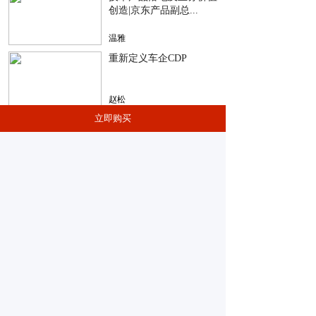
创造|京东产品副总...
温雅
重新定义车企CDP
赵松
立即购买
短视频浪潮下的增长新思
路|巨量引擎穿山甲...
郭波
一次对会员驱动增长的思
考|某中厂用户增长...
王大虫
价格说明
1、划线价是该课程计划推售的价格，用于参考，并非
原价；
2、实时标价是该课程的当前实时售价，因课程处于不