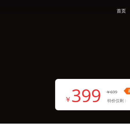
首页
399
￥699
￥
特价仅剩 :