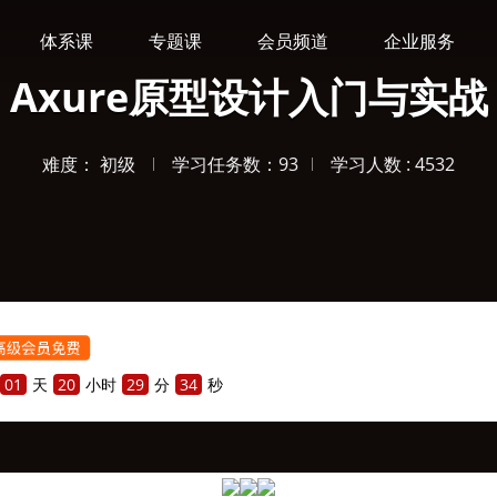
体系课
专题课
会员频道
企业服务
Axure原型设计入门与实战
难度： 初级
学习任务数：93
学习人数 : 4532

01
天
20
小时
29
分
34
秒