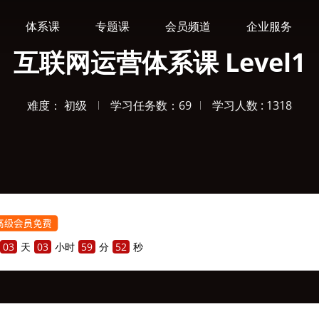
体系课
专题课
会员频道
企业服务
互联网运营体系课 Level1
难度： 初级
学习任务数：69
学习人数 : 1318

03
天
03
小时
59
分
51
秒