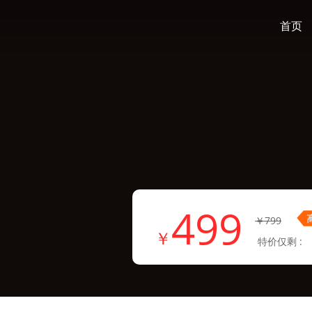
首页
499
￥799
￥
特价仅剩 :