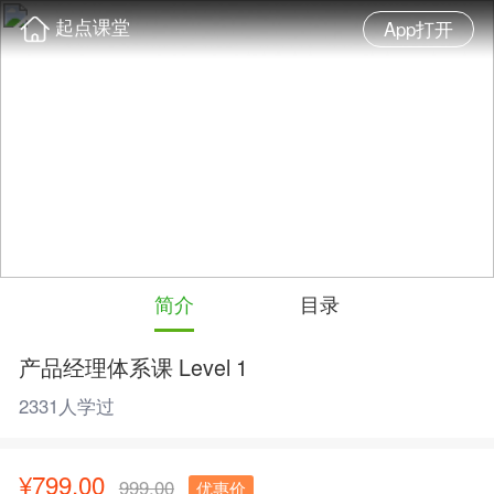
起点课堂
App打开
简介
目录
产品经理体系课 Level 1
2331人学过
¥799.00
999.00
优惠价
还剩：
06
天
01
小时
32
分
34
秒
会员8.8折，高级会员免费