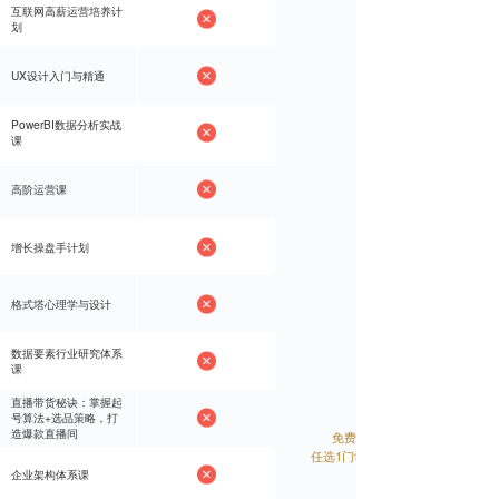
互联网高薪运营培养计
互联网高薪运营培养计
划
划
UX设计入门与精通
UX设计入门与精通
PowerBI数据分析实战
PowerBI数据分析实战
课
课
高阶运营课
高阶运营课
增长操盘手计划
增长操盘手计划
格式塔心理学与设计
格式塔心理学与设计
数据要素行业研究体系
数据要素行业研究体系
课
课
直播带货秘诀：掌握起
直播带货秘诀：掌握起
号算法+选品策略，打
号算法+选品策略，打
造爆款直播间
造爆款直播间
免费
免费
任选1门学习
任选1门学习
企业架构体系课
企业架构体系课