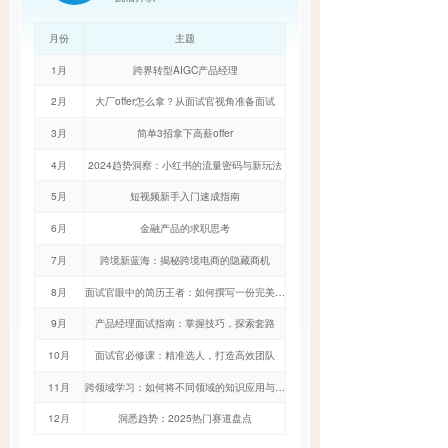
月份
主题
1月
跨界转型AIGC产品经理
2月
大厂offer怎么拿？从面试官视角准备面试
3月
简单3招拿下高薪offer
4月
2024趋势洞察：小红书的流量密码与新玩法
5月
短视频新手入门速成指南
6月
金融产品的求职思考
7月
跨境新蓝海：揭秘跨境电商的隐藏商机
8月
面试官眼中的简历王者：如何撰写一份完美简
历？
9月
产品经理面试指南：掌握技巧，探索套路
10月
面试官必修课：精准选人，打造高效团队
11月
跨领域学习：如何将不同领域的知识应用与迁
移
12月
洞悉趋势：2025热门赛道盘点