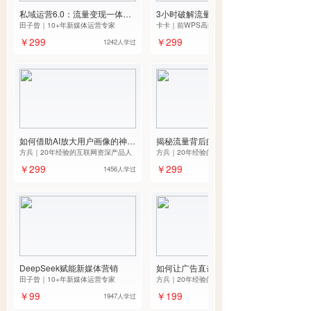
私域运营6.0：流量变现一体化
3小时破解流量变现密码：推荐
裂变营销系统详解
田子曾｜10+年新媒体运营专家
策略实战课
卡卡｜前WPS高级产品运营经理
￥299
￥299
1242人学过
如何借助AI放大用户画像的神奇
揭秘流量背后的故事：应用AI的
力量
方兵｜20年经验的互联网资深产品人
流量分析方法
方兵｜20年经验的互联网资深产品人
￥299
￥299
1456人学过
DeepSeek赋能新媒体营销
如何让广告直击目标用户：广告
田子曾｜10+年新媒体运营专家
匹配策略的AI优化指南
方兵｜20年经验的互联网资深产品人
￥99
￥199
1947人学过