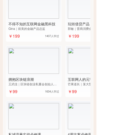
不得不知的互联网金融黑科技
玩转借贷产品
Gina｜前美的金融产品总监
郭敏｜晋商消费金融高级产品经理、
前酷狗音乐高级产品经理
￥199
￥199
1407人学过
拥抱区块链浪潮
互联网人的元宇宙必修课
王武佳｜区块链创业私董会创始人、
芒果道长｜某大型国资企业产品总
云幕后创始人、前51.com副总裁
监、起点课堂金牌导师
￥99
￥99
1634人学过
私域流量实战必修课
4周文案必修课