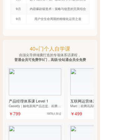
9月
内容爆款锻造术：策略与创意的完美结合
9月
用户全生命周期的精细化运营之道
40+门个人自学课
由顶尖导师倾囊打造的专项体系话课程，
普通会员可免费学5门，高级/全站通会员全免费
产品经理体系课 Level 1
互联网运营体系课Level1
Cassidy｜触电新闻产品总监、前腾讯
Marc｜前腾讯高级运营经理、社交平
高级产品经理
台产品商业化负责人、起点课堂运营
￥799
￥499
1979人学过
学院院长