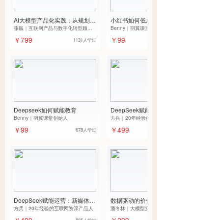
AI大模型产品化实践：从规划到
小红书如何低成本获客
落地
张巍｜互联网产品与数字化转型顾问
Benny｜羽翼课堂创始人
前阿里巴巴中台事业群产品专家
￥799
￥99
1131人学过
Deepseek如何赋能教育
DeepSeek赋能产品经理0→1全
Benny｜羽翼课堂创始人
能提效特训营
方兵｜20年经验的互联网资深产品人
￥99
￥499
678人学过
DeepSeek赋能运营：新媒体人
数据驱动的价值传递：让你在职
的AI增效特训营
方兵｜20年经验的互联网资深产品人
场中被认可、被加薪
潘冬林｜大模型实施咨询顾问
￥499
￥299
885人学过