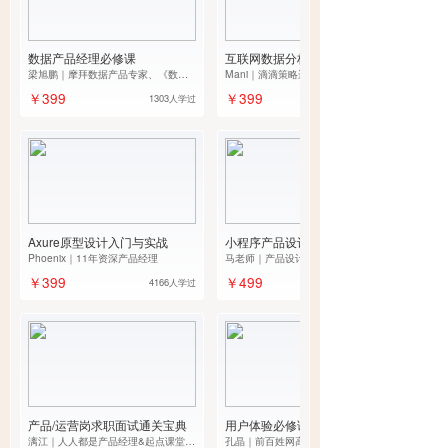
数据产品经理必修课
互联网数据分析入门
梁旭鹏｜摩拜数据产品专家、《数据
Mani｜滴滴策略运营经理
产品经理修炼手册》作者
￥399
￥399
1303人学过
Axure原型设计入门与实战
小程序产品设计入门与实战
Phoenix｜11年资深产品经理
马老师｜产品设计实战派导师
￥399
￥499
4166人学过
产品/运营岗求职面试通关宝典
用户体验必修课
漓江｜人人都是产品经理&起点课堂运
孔晶｜前百姓网高级产品总监