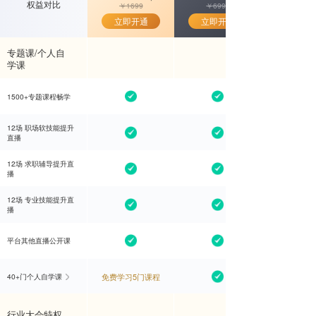
￥
￥
/年
￥1699
/年
权益对比
权益对比
￥1699
￥6999
立即开通
立即开通
立即开通
立即开通
专题课/个人自
学课
1500+专题课程畅学
1500+专题课程畅学
12场 职场软技能提升
12场 职场软技能提升
直播
直播
12场 求职辅导提升直
12场 求职辅导提升直
播
播
12场 专业技能提升直
12场 专业技能提升直
播
播
平台其他直播公开课
平台其他直播公开课
免费学习5门课程
免费学习5门课程
65+门个人自学课
40+门个人自学课
行业大会特权