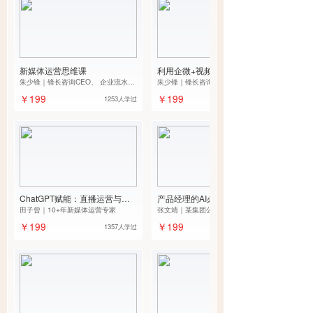
新媒体运营思维课
利用企微+视频号，做好私域流
朱少锋｜锋长咨询CEO、 企业流水增
量变现
朱少锋｜锋长咨询CEO、 企业流水增
长专家
长专家
￥199
￥199
1253人学过
ChatGPT赋能：直播运营与私
产品经理的AI必修课
域营销的AI应用实战
田子曾｜10+年新媒体运营专家
张文靖｜某集团公司产品负责人、
Delivlocal合伙人
￥199
￥199
1357人学过