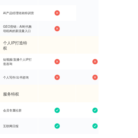
AI产品经理转岗特训营
AI产品经理转岗特训营
GEO营销：AI时代教
GEO营销：AI时代教
培机构的新流量入口
培机构的新流量入口
个人IP打造特
权
短视频/直播个人IP打
短视频/直播个人IP打
造咨询
造咨询
个人写作/出书咨询
个人写作/出书咨询
服务特权
会员专属社群
会员专属社群
互联网日报
互联网日报