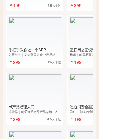
营总监
￥199
￥399
1738人学过
手把手教你做一个APP
互联网交互设计入门
芒果道长｜某大型国资企业产品总
杨超｜前网易高级交互设计师
监、起点课堂金牌导师
￥299
￥199
1494人学过
AI产品经理入门
吃透消费金融产品设计
连诗路｜前爱奇艺奇秀产品总监、AI
Gina｜前美的金融产品总监
产品领域畅销书作者
￥299
￥199
3724人学过