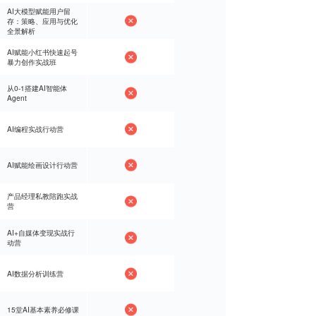
AI大模型赋能用户留
AI大模型赋能用户留
存：策略、应用与优化
存：策略、应用与优化
全景解析
全景解析
AI赋能小红书快速起号
AI赋能小红书快速起号
暴力创作实战班
暴力创作实战班
从0-1搭建AI智能体
从0-1搭建AI智能体
Agent
Agent
AI编程实战行动营
AI编程实战行动营
AI赋能绘画设计行动营
AI赋能绘画设计行动营
产品经理私教陪跑实战
产品经理私教陪跑实战
营
营
AI+自媒体变现实战行
AI+自媒体变现实战行
动营
动营
AI数据分析训练营
AI数据分析训练营
15堂AI基本素养必修课
15堂AI基本素养必修课