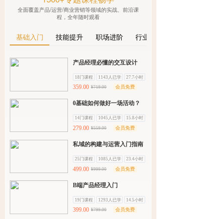
全面覆盖产品/运营/商业营销等领域的实战、前沿课
程，全年随时观看
基础入门
技能提升
职场进阶
行业洞察
产品经理必懂的交互设计
18门课程
1143人已学
27.7小时
359.00
会员免费
¥719.00
0基础如何做好一场活动？
14门课程
1045人已学
15.8小时
279.00
会员免费
¥559.00
私域的构建与运营入门指南
25门课程
1085人已学
23.4小时
499.00
会员免费
¥999.00
B端产品经理入门
19门课程
1293人已学
14.5小时
399.00
会员免费
¥799.00