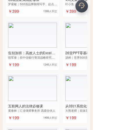
罗俊敏｜500强品牌御用写手、起点课
叶小鱼｜《新媒体文案创作与传播》
堂特邀超人气金牌导师
畅销教材作者，知名大型便利店连锁
￥399
￥399
1399人学过
品牌线上营销负责人。
告别加班：高效人士的Excel必
26堂PPT零基础手把手秒懂入
修课
徐军泰｜前中信银行资深战略研究员&
门指南
汤帅｜世界500强特邀PPT定制师
数据分析师
￥199
￥199
1346人学过
互联网人的法律必修课
从0到1系统化搭建全国校园渠
黄春林｜汇业律师事务所 高级合伙人
道
大熊老师｜前抹茶美妆市场运营经
理， 前实习僧校园渠道负责人
￥199
￥199
1499人学过