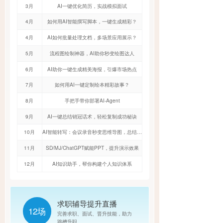
3月
AI一键优化简历，实战模拟面试
4月
如何用AI智能撰写脚本，一键生成精彩？
4月
AI如何批量处理文档，多场景应用展示？
5月
流程图绘制神器，AI助你秒变绘图达人
6月
AI助你一键生成精美海报，引爆市场热点
7月
如何用AI一键定制绘本精彩故事？
8月
手把手带你部署AI-Agent
9月
AI一键总结销冠话术，轻松复制成功秘诀
10月
AI智能转写：会议录音秒变思维导图，总结更
高效
11月
SD/MJ/ChatGPT赋能PPT，提升演示效果
12月
AI知识助手，帮你构建个人知识体系
求职辅导提升直播
12场
完善求职、面试、晋升技能，助力
跳槽升职