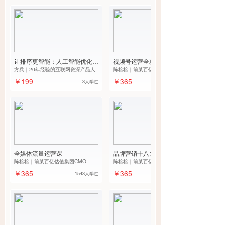
让排序更智能：人工智能优化排
视频号运营全攻略
序模型的方法与实践
方兵｜20年经验的互联网资深产品人
陈榕榕｜前某百亿估值集团CMO
￥199
￥365
3人学过
全媒体流量运营课
品牌营销十八力
陈榕榕｜前某百亿估值集团CMO
陈榕榕｜前某百亿估值集团CMO
￥365
￥365
1543人学过