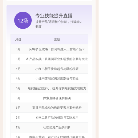
专业技能提升直播
12场
提升产品/运营核心技能，打破能力
瓶颈
月份
主题
3月
从0到1全攻略：如何构建人工智能产品？
3月
AI产品实战：从案例看业务场景的创新与突破
4月
小红书新手快速起号与吸粉秘籍
4月
小红书变现案例深度剖析与实操
5月
短视频运营技巧，提升你的短视频变现能力
5月
探索直播变现的秘诀
6月
商业产品成功的构建要素与案例解析
6月
协同工具产品的创新与实际应用
7月
社交出海产品的剖析
8月
数字化营销：在产业互联网时代的新策略