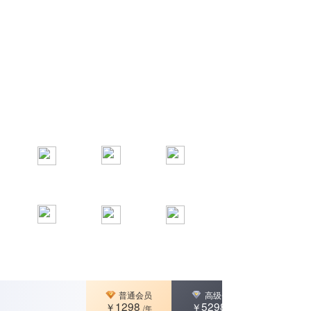
体系课
行业大会
700+
一线互联网实战
大咖亲授完成职
高频思维碰撞知
导师
业升级
识盛宴
必修技能课
1500+
50w+
专题课程助你稳
累计学员一起赢
强化和精进职场
步成长
得未来
硬技能
普通会员
高级会员
普通会员
高级会员
1298
5298
￥
￥
/年
1298
5298