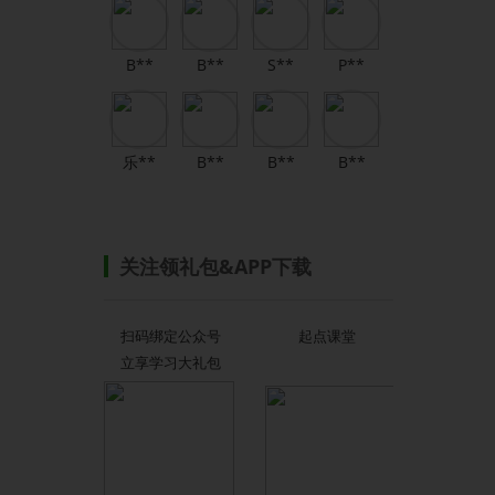
B**
B**
S**
P**
乐**
B**
B**
B**
关注领礼包&APP下载
扫码绑定公众号
起点课堂
立享学习大礼包