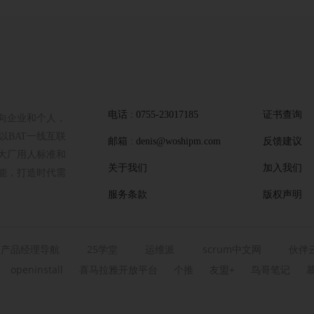
电话 : 0755-23017185
证书查询
向企业和个人，
BAT一线互联
邮箱 : denis@woshipm.com
反馈建议
大厂用人标准和
关于我们
加入我们
能，打造时代需
服务条款
版权声明
产品经理导航
25学堂
运维派
scrum中文网
伙伴
openinstall
喜马拉雅开放平台
个推
友盟+
鸟哥笔记