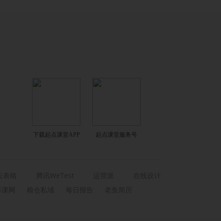
下载起点课堂APP
起点课堂服务号
云表格
腾讯WeTest
运营派
在线设计
慕课网
粮仓私域
每日报告
老鱼简历