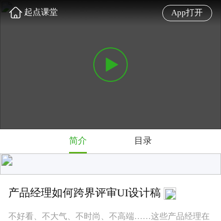
起点课堂
App打开
简介
目录
产品经理如何跨界评审UI设计稿
不好看、不大气、不时尚、不高端……这些产品经理在
评审UI稿时常用的词语，是设计师最怕听到的反馈。 这
些建议对设计师而言并没有后期优化的方向，产品经理
在评审UI设计稿时，一定要慎重，不要带着个人的好恶
去评价，要有一些客观的标准、理性的分析。本课阿里
巴巴高级产品经理@刘超详解产品经理如何跨界评审UI
设计稿。