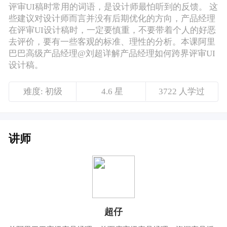
难度: 初级
4.6 星
3722 人学过
讲师
超仔
前阿里巴巴高级产品经理，前百度高级产品经理，资深产品授
课老师，开创相声式解读产品风格。曾供职于百度、新浪、优
酷等知名互联网公司。对产品、交互有深入的研究和独到的见
解。多次给企业内部员工及外部学友培训产品相关课程。
课程介绍
不好看、不大气、不时尚、不高端……这些产
品经理在评审UI稿时常用的词语，是设计师最
怕听到的反馈，这些建议对设计师而言并没有
后期优化的方向。
产品经理在评审UI设计稿时，一定要慎重，不