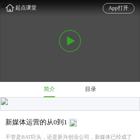
起点课堂
App打开
简介
目录
新媒体运营的从0到1
不管是BAT巨头，还是新兴创业公司，新媒体已经成了
产品和品牌传播的第一选择。1.0野蛮生长的新媒体时代
已经过去，如今如何才能跟上时代脚步呢？本课前人人
网金融产品运营主管@寇梦茜，将为你系统讲述新媒体
运营的从0到1。
难度: 初级
4.7 星
5570 人学过