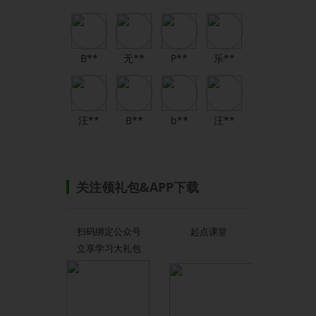
B**
无**
P**
乐**
汪**
B**
b**
汪**
关注领礼包&APP下载
扫码绑定公众号
起点课堂
立享学习大礼包