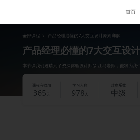
首页
全部课程
\
产品经理必懂的7大交互设计原则详解
产品经理必懂的7大交互设
本节课我们邀请到了资深体验设计师@ 江鸟老师，他将为我
课程有效期
学习人数
难度系数
365
978
中级
天
人