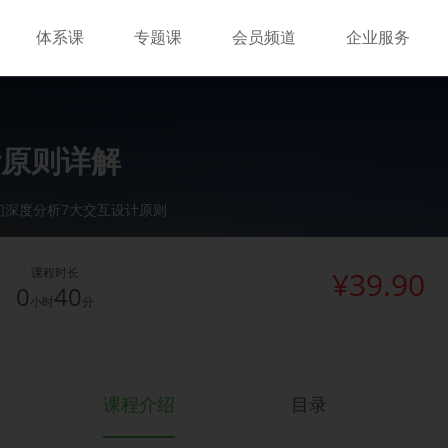
体系课
专题课
会员频道
企业服务
计原则详解
们深度分析7大交互设计原则
课程时长
¥39.90
0
40
小时
分
课程介绍
目录