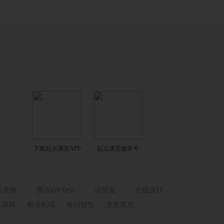
下载起点课堂APP
起点课堂服务号
云表格
腾讯WeTest
运营派
在线设计
慕课网
粮仓私域
每日报告
老鱼简历