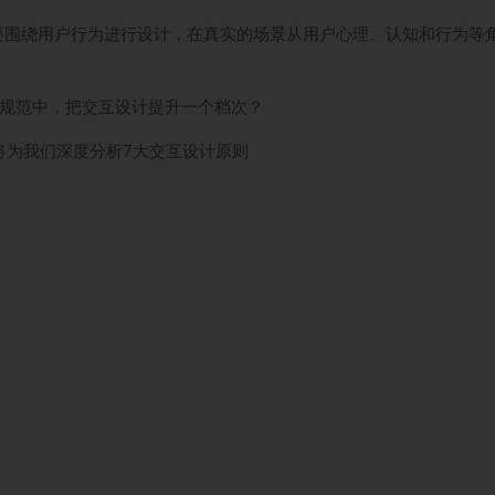
要围绕用户行为进行设计，在真实的场景从用户心理、认知和行为等
则规范中，把交互设计提升一个档次？
将为我们深度分析7大交互设计原则