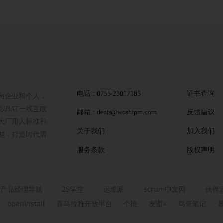
电话 : 0755-23017185
证书查询
向企业和个人，
BAT一线互联
邮箱 : denis@woshipm.com
反馈建议
大厂用人标准和
关于我们
加入我们
能，打造时代需
服务条款
版权声明
产品经理导航
25学堂
运维派
scrum中文网
伙伴
openinstall
喜马拉雅开放平台
个推
友盟+
鸟哥笔记