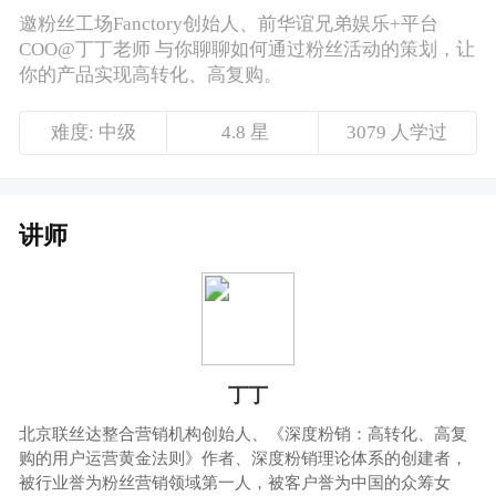
讲师
丁丁
北京联丝达整合营销机构创始人、《深度粉销：高转化、高复
购的用户运营黄金法则》作者、深度粉销理论体系的创建者，
被行业誉为粉丝营销领域第一人，被客户誉为中国的众筹女
王； 担任中粮、联想、云南白药等多家企业顾问，同时担任北
大总裁班、清华MBA班、人大商学院等客座教授；先后辅导过
众多一战成名的创业型公司，操盘的炸弹二锅头、中粮腰果、
三个爸爸等案例至今被中国营销界称为经典。
课程介绍
凯文·凯利曾提出一个著名的“一千粉丝原则”：
任何从事创造和艺术工作的人，只要能获得
1000位忠实粉丝，就能维持生活。
后流量红利时代，我们需要转变思维，重视挖