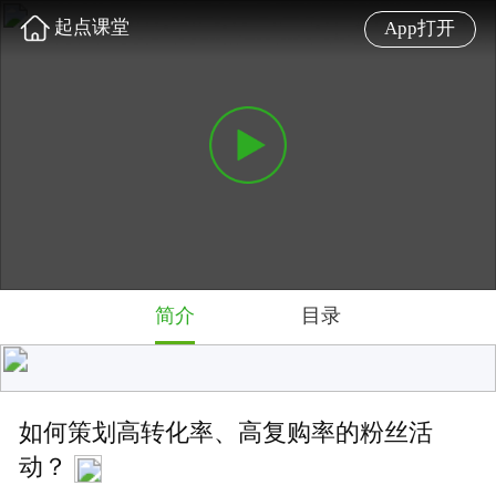
起点课堂
App打开
简介
目录
如何策划高转化率、高复购率的粉丝活
动？
邀粉丝工场Fanctory创始人、前华谊兄弟娱乐+平台
COO@丁丁老师 与你聊聊如何通过粉丝活动的策划，让
你的产品实现高转化、高复购。
难度: 中级
4.8 星
3079 人学过