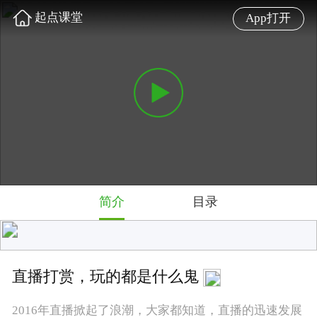
起点课堂
App打开
简介
目录
直播打赏，玩的都是什么鬼
2016年直播掀起了浪潮，大家都知道，直播的迅速发展
其中的一个原因是从电脑端到手机移动端的转变，带来
了巨大的用户量，直播的发展从两方面满足了主播和用
户的需求，而未来的发展，不仅仅只是目前的直播形
式，它将会进化成互动，从而更大范围的连接人与人，
结合更多的智能化实现不同的场景。本节课来自前陌陌
直播高级运营经理@米文斌老师从目前直播的行业情
况、用户需求心理以及直播的未来发展三个方面进行讲
解。