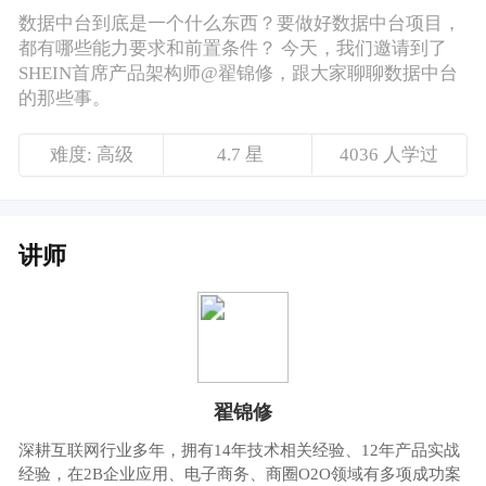
讲师
翟锦修
深耕互联网行业多年，拥有14年技术相关经验、12年产品实战
经验，在2B企业应用、电子商务、商圈O2O领域有多项成功案
例经验；曾在神州数码、1号店、苏宁易购担任企业信息化系
统、交易中台、数据中台产品负责人，积累了深厚的产品实战
经验
课程介绍
这两年来，数据中台越来越火。
数据中台到底是一个什么东西？要做好数据中
台项目，都有哪些能力要求和前置条件？
今天，我们邀请到了SHEIN首席产品架构师@
翟锦修，跟大家聊聊数据中台的那些事。