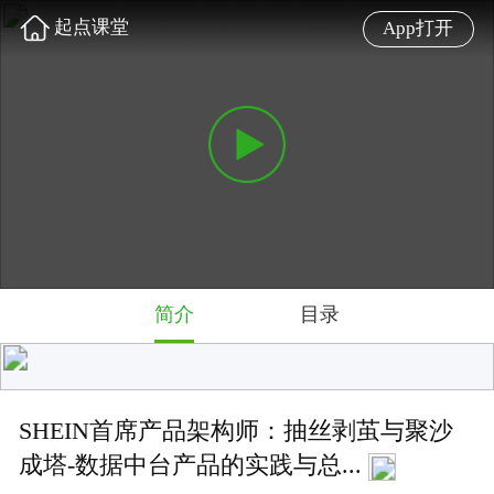
起点课堂
App打开
简介
目录
SHEIN首席产品架构师：抽丝剥茧与聚沙
成塔-数据中台产品的实践与总...
数据中台到底是一个什么东西？要做好数据中台项目，
都有哪些能力要求和前置条件？ 今天，我们邀请到了
SHEIN首席产品架构师@翟锦修，跟大家聊聊数据中台
的那些事。
难度: 高级
4.7 星
4036 人学过