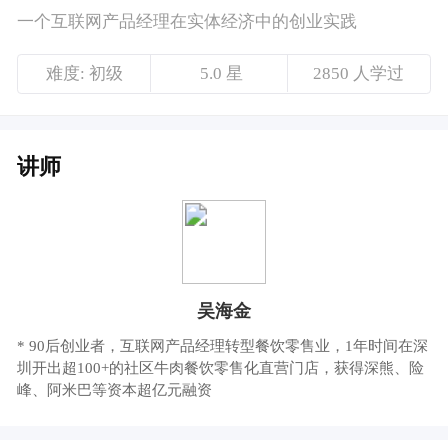
吴海金
* 90后创业者，互联网产品经理转型餐饮零售业，1年时间在深
圳开出超100+的社区牛肉餐饮零售化直营门店，获得深熊、险
峰、阿米巴等资本超亿元融资
课程介绍
牛大吉品牌创始人@吴海金，带来《一个互联
网产品经理在实体经济中的创业实践》主题分
享
价格说明
￥39.9