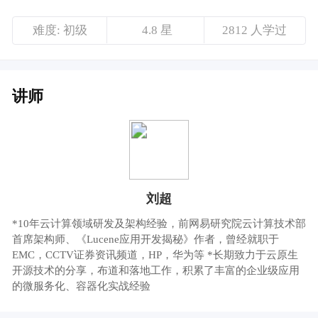
刘超
*10年云计算领域研发及架构经验，前网易研究院云计算技术部
首席架构师、《Lucene应用开发揭秘》作者，曾经就职于
EMC，CCTV证券资讯频道，HP，华为等 *长期致力于云原生
开源技术的分享，布道和落地工作，积累了丰富的企业级应用
的微服务化、容器化实战经验
课程介绍
腾讯云专家架构师@刘超，带来《以业务为核
心的中台体系建设》主题分享
内容抢先看：
每年，人人都是产品经理都会聚焦正在发生与
即将到来的产品趋势，举办年度盛会，为互联