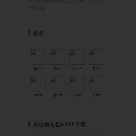
成十余份阿里云研究院高质量白皮书/行业
研究报告。
学员
余**
B**
乐**
B**
B**
乘**
张**
b**
关注领礼包&APP下载