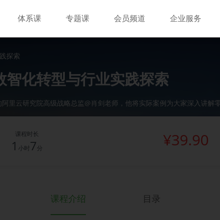
体系课
专题课
会员频道
企业服务
践探索
数智化转型与行业实践探索
的阿里云研究院高级战略总监@肖剑老师，他将实际案例为大家深入讲解
课程时长
¥39.90
1
7
小时
分
课程介绍
目录