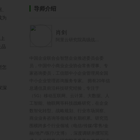
导师介绍
据、
成为
肖剑
线上
阿里云研究院高级战...
及品
中国企业联合会智慧企业推进委员会委
员，中国中小商业企业协会常务理事、专
型怎
家咨询委员，工信部中小企业管理局全国
中小企业管理咨询服务专家。 拥有20年信
家深
息通信及前沿科技研究经验，专注于
（5G）移动互联网、云计算、大数据、人
工智能、物联网等科技战略研究，在企业
数智化转型、战略规划、行业市场洞察、
商业业务咨询等领域有长期积累。研究范
围横跨多个行业领域（电信/传媒/零售/金
融/地产/医疗/文博），深度调研并撰写完