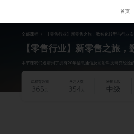
首页
全部课程
\
【零售行业】新零售之旅，数智化转型与行业实
【零售行业】新零售之旅，
本节课我们邀请到了拥有20年信息通信及前沿科技研究经验
课程有效期
学习人数
难度系数
365
354
中级
天
人