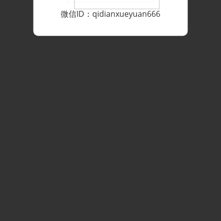
微信ID：qidianxueyuan666