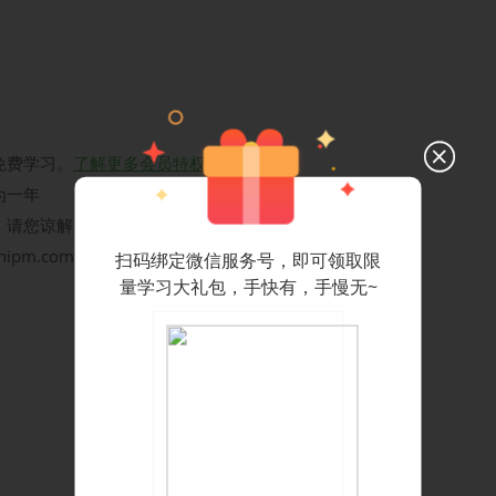
免费学习。
了解更多会员特权
为一年
，请您谅解
hipm.com，我们会尽快给您回复
扫码绑定微信服务号，即可领取限
量学习大礼包，手快有，手慢无~