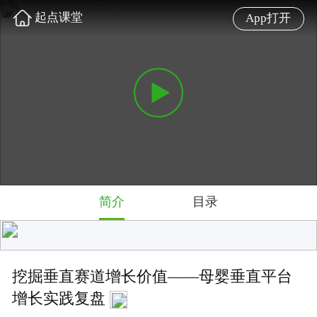
起点课堂
App打开
简介
目录
挖掘垂直赛道增长价值——母婴垂直平台
增长实践复盘
今天，我们邀请到了妈妈网产品副总裁、前阿里巴巴高
级产品专家@黄友敬，与你分享他20个月来在母婴垂类
领域增长实践的心得。
难度: 高级
5.0 星
3661 人学过