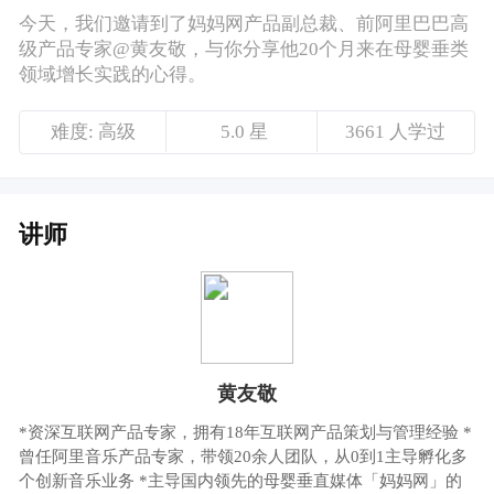
讲师
黄友敬
*资深互联网产品专家，拥有18年互联网产品策划与管理经验 *
曾任阿里音乐产品专家，带领20余人团队，从0到1主导孵化多
个创新音乐业务 *主导国内领先的母婴垂直媒体「妈妈网」的
产品战略与管理、用户增长与营收工作，带领团队5个月内使
APP用户规模增长率达100%，稳居同类产品前二名
课程介绍
如今各个行业的大赛道上可谓是人满为患，未
来的机会更需要我们去深耕细作，挖掘垂直赛
道的增长价值。
在垂直赛道发展探索的过程中，一定会遇到各
种各样的困难和挑战，也会有一些经验和心
得。
今天，我们邀请到了妈妈网产品副总裁、前阿