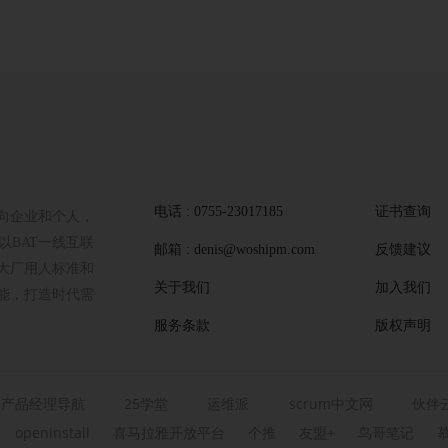
电话 : 0755-23017185
证书查询
向企业和个人，
BAT一线互联
邮箱 : denis@woshipm.com
反馈建议
大厂用人标准和
关于我们
加入我们
能，打造时代需
服务条款
版权声明
产品经理导航
25学堂
运维派
scrum中文网
伙伴
openinstall
喜马拉雅开放平台
个推
友盟+
鸟哥笔记