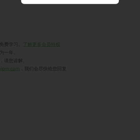
免费学习。
了解更多会员特权
为一年。
，请您谅解。
hipm.com
，我们会尽快给您回复