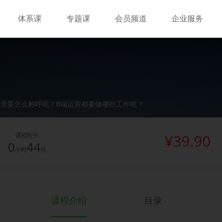
体系课
专题课
会员频道
企业服务
运营要怎么称呼呢？B端运营都要做哪些工作呢？
课程时长
¥39.90
0
44
小时
分
课程介绍
目录