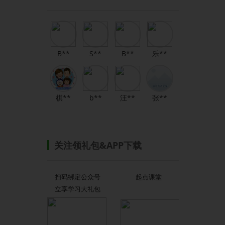
B**
S**
B**
乐**
棋**
b**
汪**
张**
关注领礼包&APP下载
扫码绑定公众号
起点课堂
立享学习大礼包