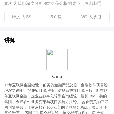
Gina
13年互联网金融经验，前美的金融产品总监、金蝶软件项目经
理&实施顾问;PMP项目管理师、信息系统项目管理师，拥有13
年互联网金融，企业业数字化转型咨询经验，擅长IBM，美的
集团，金蝶软件业务变革与项目实施方法论。 曾负责美的互联
网信贷平台，年交易额近100亿;美的全球资金系统，项目年预
算超千万; Q房网二手房交易系统，年交易流水近100亿;金蝶
EAS财务与资金管理系统，主导实施金至尊、深圳农产品等项
目金额达500万级的大中型项目，精通消费金融业务与风控模
式，在信贷业务、资金清结算业务系统架构设计及产品功能设
计领域具有丰富的实战经验。
课程介绍
做一款产品前，往往需要先做竞品分析，洞察
市场状况以及竞品们的优点缺点，相比于C端来
说，B端产品的分析难度会大一些。
那么，我们应该如何做B端产品的竞品分析呢？
又有哪些场景适合做B端竞品分析？