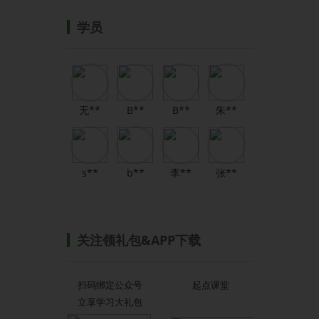
学员
无**
B**
B**
朱**
s**
b**
李**
张**
关注领礼包&APP下载
扫码绑定公众号
起点课堂
立享学习大礼包