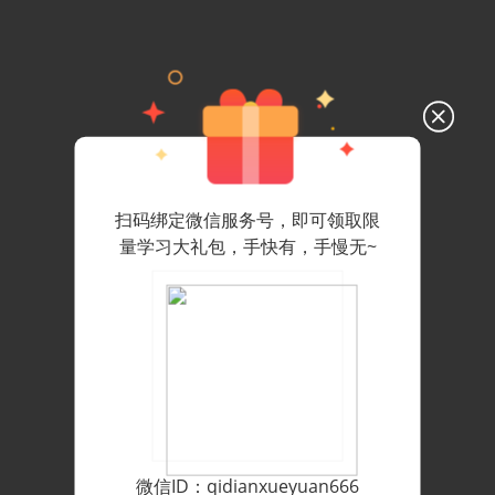
扫码绑定微信服务号，即可领取限
量学习大礼包，手快有，手慢无~
微信ID：qidianxueyuan666