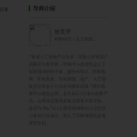
导师介绍
分享
张竞宇
AI畅销书《人工智能...
*资深人工智能产品专家，阿里云前资深产
品解决方案专家，中国中小企业协会人工
智能领域特聘专家，拥有传统IT、跨境电
商、家电制造、自动驾驶、地产、人工智
能创业等多个行业咨询服务经验 *擅长电
商平台规划运营、多次从0-1打造AI创新产
品，在商业化落地实践方面有丰富经验，
曾在To B& To C头部互联网和AI企业打造
过多款行业爆品，在人工智能领域有多项
发明专利