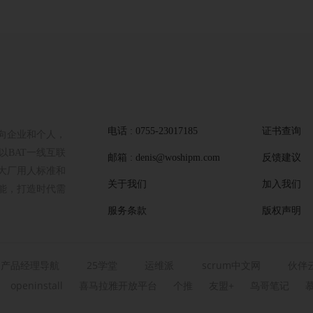
电话 : 0755-23017185
证书查询
向企业和个人，
BAT一线互联
邮箱 : denis@woshipm.com
反馈建议
大厂用人标准和
关于我们
加入我们
能，打造时代需
服务条款
版权声明
产品经理导航
25学堂
运维派
scrum中文网
伙伴
openinstall
喜马拉雅开放平台
个推
友盟+
鸟哥笔记