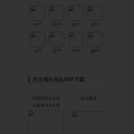
P**
汪**
乐**
B**
b**
汪**
T**
俗**
关注领礼包&APP下载
扫码绑定公众号
起点课堂
立享学习大礼包