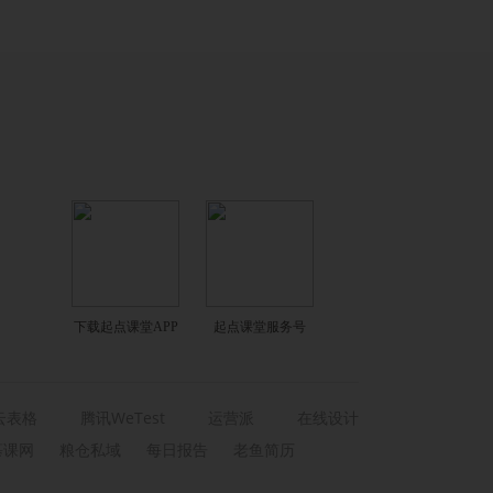
下载起点课堂APP
起点课堂服务号
云表格
腾讯WeTest
运营派
在线设计
慕课网
粮仓私域
每日报告
老鱼简历