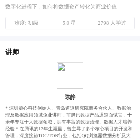
陈静
* 深圳婉心科技创始人、青岛道道研究院商务合伙人、数据治
理及数据应用领域企业讲师，前腾讯数据产品通道面试官，十
余年专注于大数据领域，拥有丰富的数据治理、数据人才培养
经验 * 在腾讯的12年生涯里，曾主导了多个核心项目的开发和
管理，深度接触TOC/TOB行业，包括QQ浏览器数据分析及大
数据产品负责人、腾讯首个渠道体系+渠道稽核体系创建人、腾
讯浏览指数产品负责人、腾讯青少年编程项目“腾讯扣叮”的创
始产品经理等，在企业战略规划及落地实践方面有丰富的实践
经验
课程介绍
大数据产品专家、深圳婉心科技CEO@陈静，
带来《数字化进程下，如何将数据资产转化为
商业价值》主题分享
价格说明