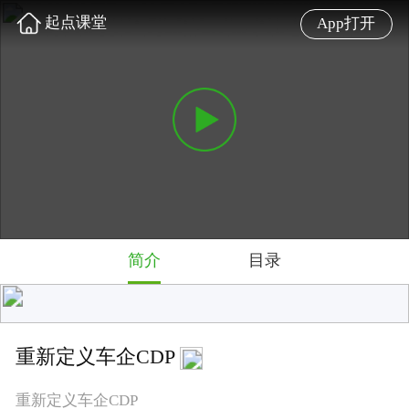
起点课堂
App打开
简介
目录
重新定义车企CDP
重新定义车企CDP
难度: 初级
5.0 星
2708 人学过
讲师