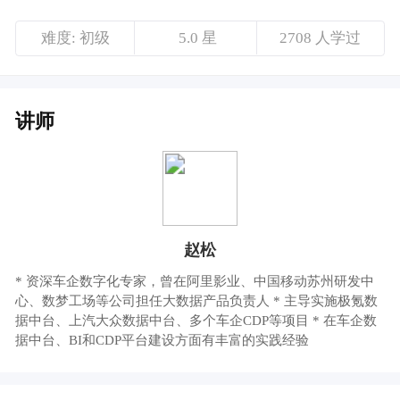
赵松
* 资深车企数字化专家，曾在阿里影业、中国移动苏州研发中
心、数梦工场等公司担任大数据产品负责人 * 主导实施极氪数
据中台、上汽大众数据中台、多个车企CDP等项目 * 在车企数
据中台、BI和CDP平台建设方面有丰富的实践经验
课程介绍
极氪汽车大数据产品负责人@赵松，带来《重
新定义车企CDP》主题分享
每年，人人都是产品经理都会聚焦正在发生与
即将到来的产品趋势，举办年度盛会，为互联
网人带来行业发展的、前沿的、方向性的解读
与思考。