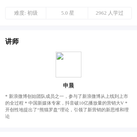
申晨
* 新浪微博创始团队成员之一，参与了新浪微博从上线到上市
的全过程 * 中国新媒体专家，抖音破10亿播放量的营销大V *
开创性地提出了“熊猫罗盘”理论，引领了新营销的新思维和理
论
课程介绍
熊猫传媒创始人、中国新媒体营销专家@申晨
老师，带来《用户洞察下的产品新机会》的分
享
每年，人人都是产品经理都会聚焦正在发生与
即将到来的产品趋势，举办年度盛会，为互联
网人带来行业发展的、前沿的、方向性的解读
与思考。