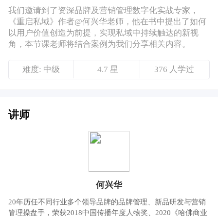
讲师
何兴华
20年历任不同行业多个领导品牌的品牌管理、新品研发与营销
管理操盘手，荣获2018中国传播年度人物奖、2020《哈佛商业
评论》中国新增长先锋人物奖、2020GMTIC年度最具影响力营
销人物奖。 著有《流量制造》一书，连续一年名列京东营销书
籍各大排行榜前十,并被阿里云、宝洁、公牛、宜家、TCL、良
品铺子、上汽大众、顶新、自如、诺亚财富、微盟、迪安、爱
贝、爱亲、Aibee、汇添富、李锦记等各个行业的知名企业，列
为研习数字化升级的内部推荐用书。
课程介绍
回顾整个商业社会，无论是线上还是线下，流
量之争的本质是用户之争，而品牌或者产品通
过触点布局可以实现对用户的精准获取，通过
消费转化的首要关卡。