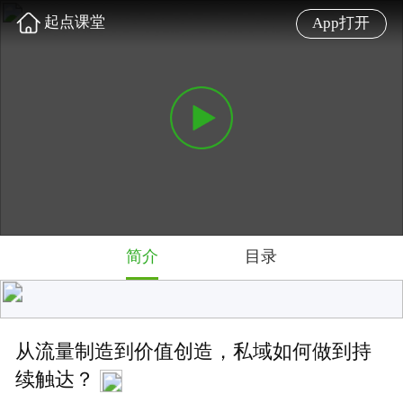
起点课堂
App打开
简介
目录
从流量制造到价值创造，私域如何做到持
续触达？
我们邀请到了资深品牌及营销管理数字化实战专家，
《重启私域》作者@何兴华老师，他在书中提出了如何
以用户价值创造为前提，实现私域中持续触达的新视
角，本节课老师将结合案例为我们分享相关内容。
难度: 中级
4.7 星
376 人学过