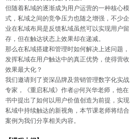
3、 品类商如何实现用户的持续触达？
4、 四大模型修炼链接超级用户的底层能力
【报名须知 】
本课程是起点学院的专题直播课程，会员用
户可以免费学习。
了解更多会员特权
付费课程购买成功后，可以重复观看，课程
有效期为一年
本课程为知识付费产品，一经购买成功，概
不退款，请您谅解
如有任何的意见和建议，请发邮件至：
chuck@woshipm.com，我们会尽快给您回复
【直播主题】
价格说明