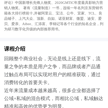
近年来流量成本越来越高，很多企业都选择了
公域+私域的混合模式，而相比公域，私域触达
精准和高效的优势更为明显。
但随着私域的逐渐成为用户运营的一种核心模
式，私域之间的竞争压力也随之增强，不少企
业在私域布局是反馈私域虽然可以实现用户留
存，但在触达状态上效果却在递减。
那么在私域搭建和管理时如何解决上述问题，
发挥私域在用户触达中的真正优势，使得营收
效果最大化？
我们邀请到了资深品牌及营销管理数字化实战
专家，《重启私域》作者@何兴华老师，他在
书中提出了如何以用户价值创造为前提，实现
私域中持续触达的新视角，本节课老师将结合
案例为我们分享相关内容。
【课程大纲】
1、 私域触达的魔力揭秘与最高境界
2、 如何理解超级用户触达的前提？