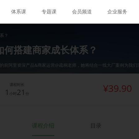
体系课
专题课
会员频道
企业服务
系？
如何搭建商家成长体系？
验的前阿里资深产品&商家运营@疏桐老师，她将结合一线大厂案例为我们
课程时长
¥39.90
1
21
小时
分
课程介绍
目录