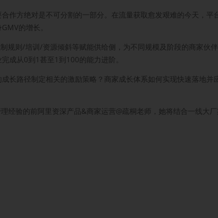
要合作方绝对是不可分割的一部分。在流量获取愈发艰难的今天，平
GMV的增长。
机制规则/培训/资源倾斜等赋能供给侧，为不同规模及阶段的商家伙
成从0到1甚至1到100的能力进阶。
的成长路径制定相关的激励策略？商家成长体系如何实现快速落地并
管理经验的前阿里资深产品&商家运营@疏桐老师，她将结合一线大厂