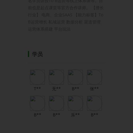
名学员讲授To B运营等线上体系课等。目
前也是起点课堂等官方合作讲师。 【擅长
行业】 电商、企业SAAS 【能力标签】To
B运营增长 私域运营 数据分析 渠道管理
运营体系搭建 平台玩法
学员
T**
无**
B**
张**
B**
B**
乐**
B**