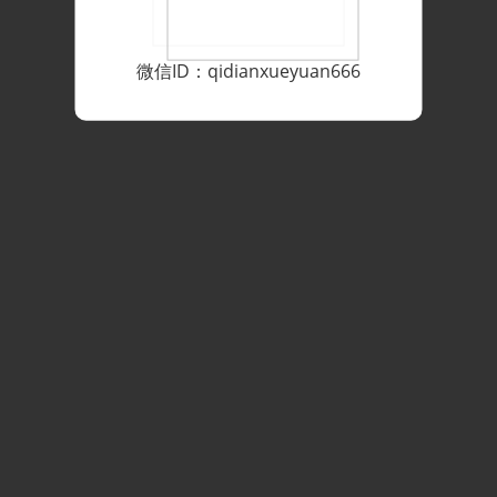
微信ID：qidianxueyuan666