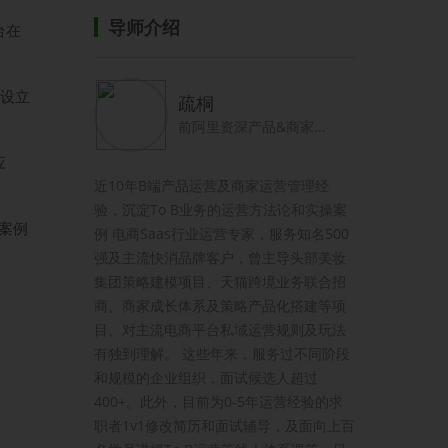
导师介绍
台在
伴设立
疏桐
前阿里资深产品&商家...
应
近10年B端产品运营及商家运营管理经
验，沉淀To B业务的运营方法论和实操案
案例
例 电商Saas行业运营专家，服务知名500
强及主流快消品牌客户，曾主导头部美妆
集团策略建模项目、天猫跨境业务联合招
商、商家成长体系及策略产品化搭建等项
目、对主流电商平台私域运营规则及玩法
有独到理解。 这些年来，服务过不同阶段
和规模的企业组织，面试候选人超过
400+。此外，目前为0-5年运营经验的求
职者1v1修改简历和面试辅导，及面向上百