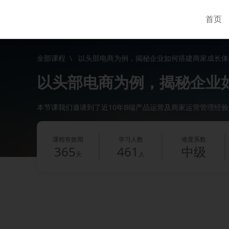
首页
全部课程
\
以头部电商为例，揭秘企业如何搭建商家成长体
以头部电商为例，揭秘企业
本节课我们邀请到了近10年B端产品运营及商家运营管理经
课程有效期
学习人数
难度系数
365
461
中级
天
人