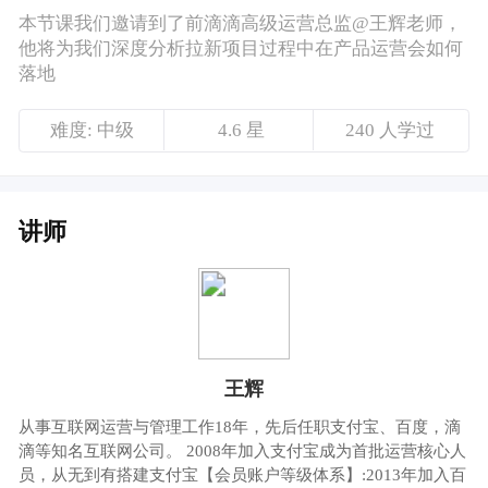
讲师
王辉
从事互联网运营与管理工作18年，先后任职支付宝、百度，滴
滴等知名互联网公司。 2008年加入支付宝成为首批运营核心人
员，从无到有搭建支付宝【会员账户等级体系】:2013年加入百
度，首批互联网金融运营人员，搭建【百度金融平台】并完成2
小时销售10亿互联网理财产品的奇 迹:2017年加入汽车之家，
探索汽车金融赋能汽车新零售的模式:2018年加入滴滴，从0到1
搭建汽车新零售平台，实现滴滴准司机从买车+金融贷款+加油
保养+保险，金融撬动汽车产业链的布局，年售车42万辆。 从
面向用户的支付宝会员等级体系到打通汽车产业链的汽车金
融，对于互联网运营体系搭建与营收增长具有丰富经验。
课程介绍
产品运营一般需要掌握数据分析、用户调研，
用户标签等工作能力？那在实际工作过程中，
特别是在拉新项目中，产品运营该如何去落地