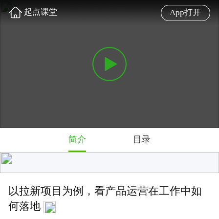
起点课堂
App打开
简介
目录
以拉新项目为例，看产品运营在工作中如
何落地
本节课我们邀请到了前滴滴高级运营总监@王辉老师，
他将为我们深度分析拉新项目过程中在产品运营会如何
落地
难度: 中级
4.6 星
240 人学过