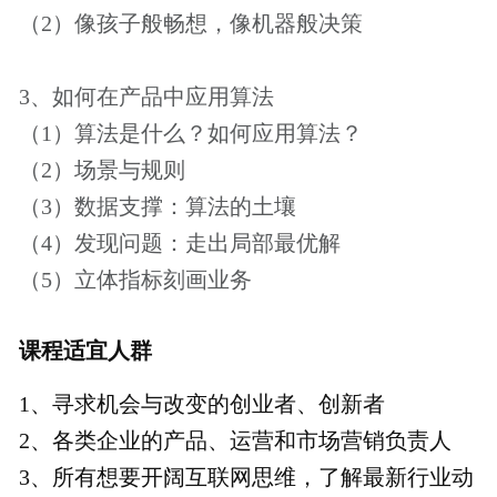
不退款，请您谅解。
4、如有任何的意见和建议，请发邮件至：
joey@woshipm.com
，我们会尽快给您回复
相关课程推荐
爱奇艺智能CTO：5G时代，体验创新的革新
同城艺龙总经理：出行新市场，产品新观点
爱奇艺副总裁：短视频行业发展与用户增长
VIPKID产品总监：B端产品经理能力革新
友盟+互联网应用数据业务总经理：数据智能驱
动产品新红利
特价仅剩1天2小时
价格说明
￥9.9
￥19.9