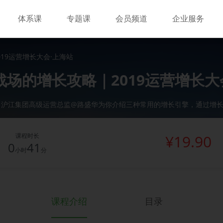
体系课
专题课
会员频道
企业服务
19运营增长大会·上海站
的增长攻略｜2019运营增长大会·
，沪江集团高级运营总监@路盛华为你介绍三种常用的增长引擎，通过增
课程时长
¥19.90
0
41
小时
分
课程介绍
目录