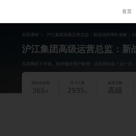
首页
全部课程
\
沪江集团高级运营总监：新战场的增长攻略｜20
沪江集团高级运营总监：新战场
互联网的下半场，如何做好用户新增、活跃和转化？这一次
课程有效期
学习人数
难度系数
365
2935
高级
天
人