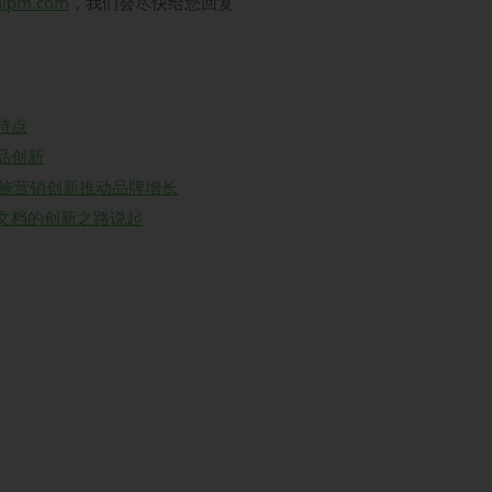
hipm.com
，我们会尽快给您回复
特点
品创新
实施营销创新推动品牌增长
文档的创新之路说起