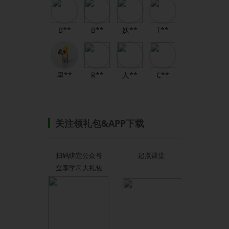
B**
B**
妖**
T**
里**
R**
人**
C**
关注领礼包&APP下载
扫码绑定公众号
起点课堂
立享学习大礼包