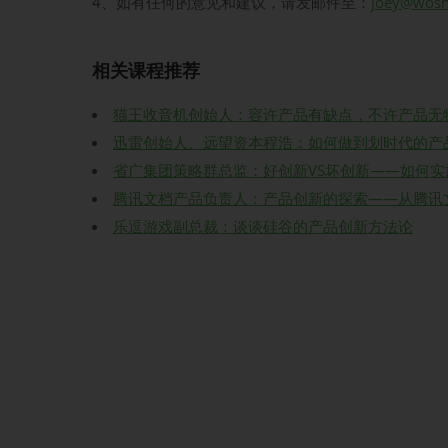
4、如有任何的意见和建议，请发邮件至：
joey@wos
相关课程推荐
猫王收音机创始人：容许产品有缺点，不许产品无
迅雷创始人、远望资本程浩：如何做到划时代的产
省广集团策略群总监：好创新VS坏创新——如何
腾讯文档产品负责人：产品创新的探索——从腾讯
乐逗游戏副总裁：谈谈硅谷的产品创新方法论