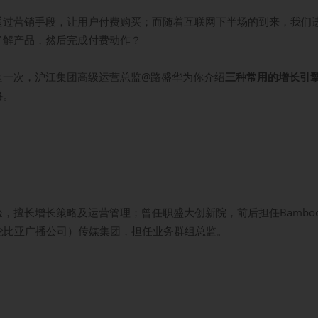
通过营销手段，让用户付费购买；而随着互联网下半场的到来，我们
了解产品，然后完成付费动作？
这一次，沪江集团高级运营总监@路盛华为你介绍
三种常用的增长引
略
。
，擅长增长策略及运营管理；曾任职盛大创新院，前后担任Bamboo
哥伦比亚广播公司）传媒集团，担任业务群组总监。