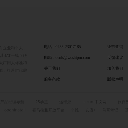
电话 : 0755-23017185
证书查询
向企业和个人，
BAT一线互联
邮箱 : denis@woshipm.com
反馈建议
大厂用人标准和
关于我们
加入我们
能，打造时代需
服务条款
版权声明
产品经理导航
25学堂
运维派
scrum中文网
伙伴
openinstall
喜马拉雅开放平台
个推
友盟+
鸟哥笔记