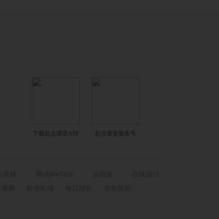
下载起点课堂APP
起点课堂服务号
云表格
腾讯WeTest
运营派
在线设计
慕课网
粮仓私域
每日报告
老鱼简历