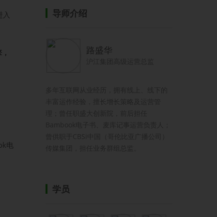
导师介绍
进入
路盛华
擎，
沪江集团高级运营总监
多年互联网从业经历，拥有线上、线下的
丰富运作经验，擅长增长策略及运营管
理；曾任职盛大创新院，前后担任
Bambook电子书、麦库记事运营负责人；
曾供职于CBSi中国（哥伦比亚广播公司）
k电
传媒集团，担任业务群组总监。
学员